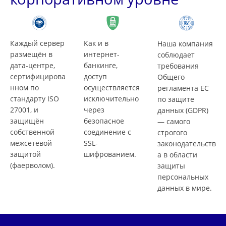
Каждый сервер
Как и в
Наша компания
размещён в
интернет-
соблюдает
дата-центре,
банкинге,
требования
сертифицирова
доступ
Общего
нном по
осуществляется
регламента ЕС
стандарту ISO
исключительно
по защите
27001, и
через
данных (GDPR)
защищён
безопасное
— самого
собственной
соединение с
строгого
межсетевой
SSL-
законодательств
защитой
шифрованием.
а в области
(фаерволом).
защиты
персональных
данных в мире.