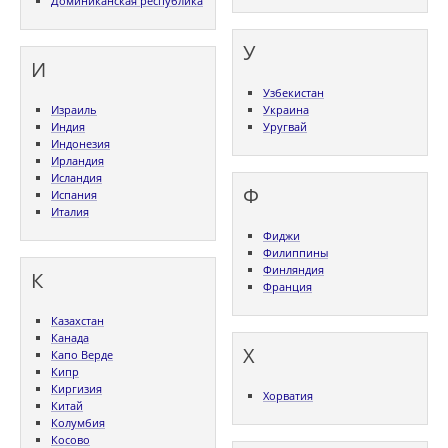
Доминиканская республика
У
И
Узбекистан
Израиль
Украина
Индия
Уругвай
Индонезия
Ирландия
Исландия
Ф
Испания
Италия
Фиджи
Филиппины
Финляндия
К
Франция
Казахстан
Канада
Х
Капо Верде
Кипр
Киргизия
Хорватия
Китай
Колумбия
Косово