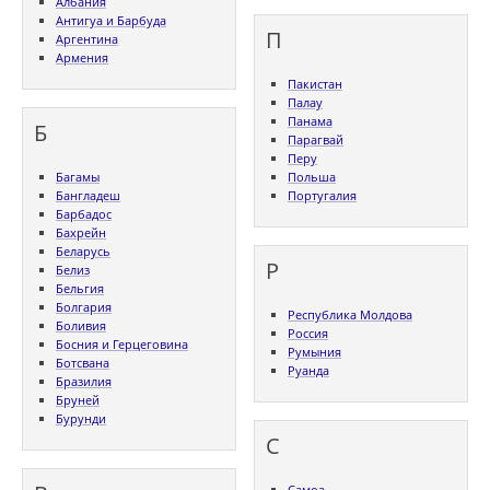
Албания
Антигуа и Барбуда
П
Аргентина
Армения
Пакистан
Палау
Панама
Б
Парагвай
Перу
Багамы
Польша
Бангладеш
Португалия
Барбадос
Бахрейн
Беларусь
Р
Белиз
Бельгия
Болгария
Республика Молдова
Боливия
Россия
Босния и Герцеговина
Румыния
Ботсвана
Руанда
Бразилия
Бруней
Бурунди
С
Самоа