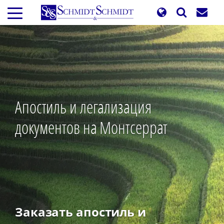
Перейти
к
основному
содержанию
Апостиль и легализация
документов на Монтсеррат
Заказать апостиль и