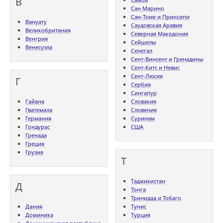
В
Сан Марино
Сан-Томе и Принсипи
Вануату
Саудовская Аравия
Великобритания
Северная Македония
Венгрия
Сейшелы
Венесуэла
Сенегал
Сент-Винсент и Гренадины
Сент-Китс и Невис
Сент-Люсия
Г
Сербия
Сингапур
Гайана
Словакия
Гватемала
Словения
Германия
Суринам
Гондурас
США
Гренада
Греция
Грузия
Т
Таджикистан
Д
Тонга
Тринидад и Тобаго
Дания
Тунис
Доминика
Турция