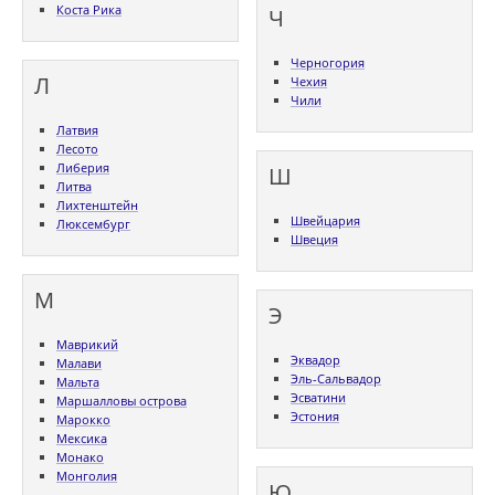
Коста Рика
Ч
Черногория
Л
Чехия
Чили
Латвия
Лесото
Либерия
Ш
Литва
Лихтенштейн
Швейцария
Люксембург
Швеция
М
Э
Маврикий
Эквадор
Малави
Эль-Сальвадор
Мальта
Эсватини
Маршалловы острова
Эстония
Марокко
Мексика
Монако
Монголия
Ю