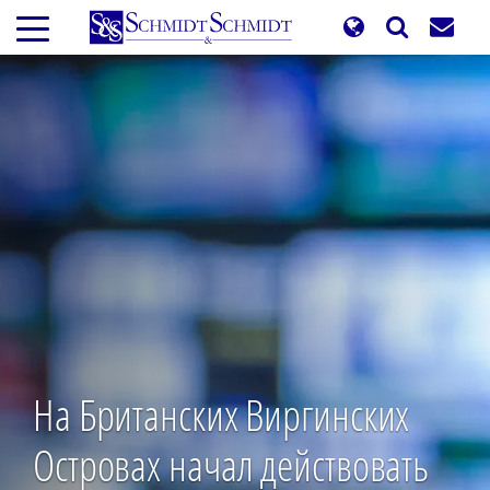
Перейти
к
основному
содержанию
На Британских Виргинских
Островах начал действовать